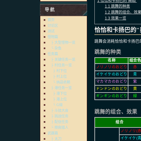
1
恰恰和卡扬巴的"舞蹈"
1.1
跳舞的种类
导航
1.2
跳舞的组合、效
1.3
效果一览
首页
讨论区
恰恰和卡扬巴的"
测试
怪物篇
跳舞会消耗恰恰和卡扬巴
├ 大型怪物一览
└ 杂鱼
跳舞的种类
任务篇
├ 关键任务一览
名称
组合
├ 村任务一览
ノリノリのおどり
赤
├ 村下位
イケイケのおどり
青
├ 村上位
マカマカのおどり
紫
└ 纳品依赖
├ 港任务一览
ドンドンのおどり
黄
├ 港下位
ギンギンのおどり
緑
├ 港上位
└ G级
├ 斗技大会
跳舞的组合、效果
├ 挑战任务
组合
├ 配信任务
└ 擦肩猎人
ノリノリ(赤
武器篇
イケイケ(青
├ 太刀