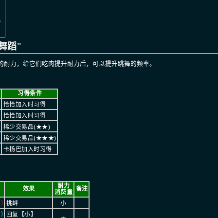
果
舞蹈"
的耐力，给它们吃肉提升耐力后，可以提升跳舞的频率。
色
习得条件
恰恰加入时习得
恰恰加入时习得
稀少交易品(★★)
稀少交易品(★★★)
卡扬巴加入时习得
耐力
效果
备注
消费量
)
挑衅
小
)
回复【小】