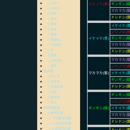
├ 大剑
ノリノリ(赤)
ギンギン(緑
├ 片手剑
マカマカ(紫
├ 剑斧
ドンドン(黄
├ 双剑
├ 重锤
イケイケ(青
├ 长枪
ノリノリ(赤
├ 铳枪
ギンギン(緑
イケイケ(青)
├ 狩猎笛
マカマカ(紫
└ 旋律表
├ 弓
ドンドン(黄
├ 轻弩
マカマカ(紫
├ 弹性能
└ 重弩
ノリノリ(赤
防具篇
マカマカ(紫)
イケイケ(青
├ 剑士装
ギンギン(緑
├ 射手装
ドンドン(黄
├ 共通防具
├ 技能
ギンギン(緑
├ 装饰珠
ノリノリ(赤
└ 护石
推荐装备篇
ギンギン(緑)
イケイケ(青
├ 推荐武器
マカマカ(紫
├ 下位推荐武器
ドンドン(黄
├ 上位推荐武器
├ G级推荐武器