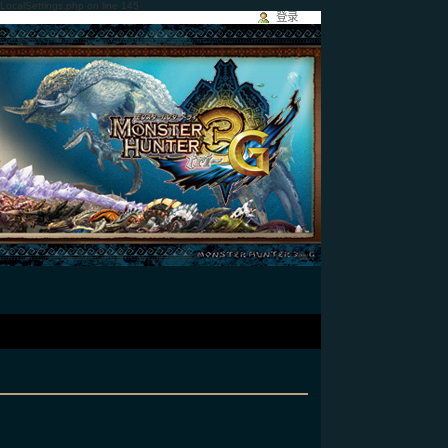
/LocalSettings.php on line 145
登录