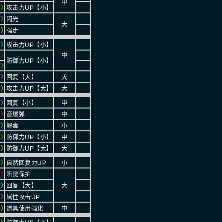
中
)
攻击力UP【小】
)
闪光
大
)
强走
)
攻击力UP【小】
)
中
防御力UP【小】
)
)
回复【大】
大
)
攻击力UP【大】
大
)
回复【小】
中
)
音爆弹
中
)
解毒
小
)
防御力UP【小】
中
)
防御力UP【大】
大
)
自然回复力UP
小
)
听觉保护
)
回复【大】
大
)
属性攻击UP
)
道具使用强化
中