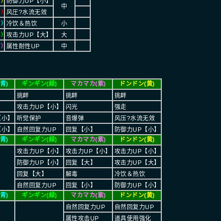
)
防御力UP【小】
中
)
风圧?水流无效
)
冷饮＆热饮
小
)
攻击力UP【大】
大
)
属性耐性UP
中
青)
ギンギン(緑)
マカマカ(紫)
ドンドン(黄)
挑衅
挑衅
挑衅
攻击力UP【小】
闪光
强走
【小】
听觉保护
音爆弹
风压?水流无效
【小】
自然回复力UP
回复【小】
防御力UP【小】
青)
ギンギン(緑)
マカマカ(紫)
ドンドン(黄)
攻击力UP【小】
攻击力UP【小】
攻击力UP【小】
防御力UP【小】
回复【大】
攻击力UP【大】
回复【大】
解毒
冷饮＆热饮
自然回复力UP
回复【小】
防御力UP【小】
青)
ギンギン(緑)
マカマカ(紫)
ドンドン(黄)
自然回复力UP
自然回复力UP
属性攻击UP
道具使用强化