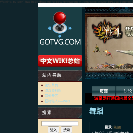
Warning: putenv() has been disabled for security reasons in /gotvgweb/wiki/mh3g/LocalSettings.
站内导航
论坛首页
游戏资料库
页面
讨论
其他专区
游聚网打造国内最全
怪物猎人4—WIKI
舞蹈
搜索
目录
[
隐藏
]