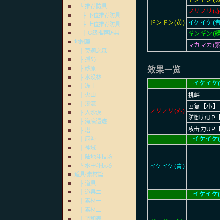
ドンドン(黄
└ 推荐防具
ノリノリ(赤
├ 下位推荐防具
ドンドン(黄)
イケイケ(青
├ 上位推荐防具
├ G级推荐防具
ギンギン(緑
地图篇
マカマカ(紫
├ 莫迦之森
├ 孤岛
效果一览
├ 砂原
├ 水没林
イケイケ(
├ 冻土
挑衅
├ 火山
├ 溪流
回复【小】
ノリノリ(赤)
├ 大沙漠
防御力UP
├ 海底遗迹
攻击力UP
├ 塔
イケイケ(
├ 厄海
├ 神域
├ 陆地斗技场
└ 水中斗技场
イケイケ(青)
----
道具·素材篇
├ 道具一
├ 道具二
イケイケ(
├ 素材一
├ 素材二
├ 调和表