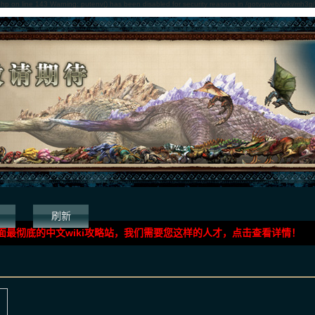
php on line 143 Warning: putenv() has been disabled for security reasons in /gotvgweb/wiki/mh3g
刷新
面最彻底的中文wiki攻略站，我们需要您这样的人才，点击查看详情！