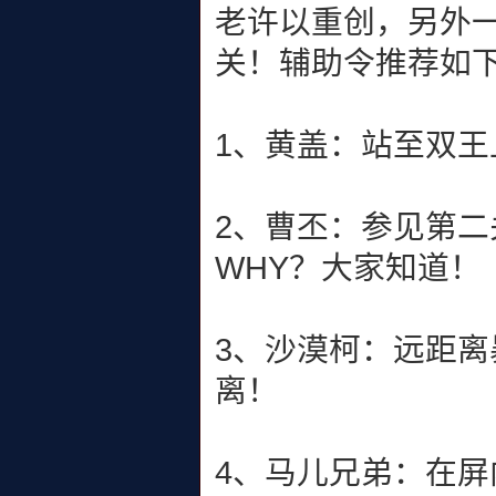
老许以重创，另外
关！辅助令推荐如
1、黄盖：站至双王
2、曹丕：参见第
WHY？大家知道！
3、沙漠柯：远距
离！
4、马儿兄弟：在屏