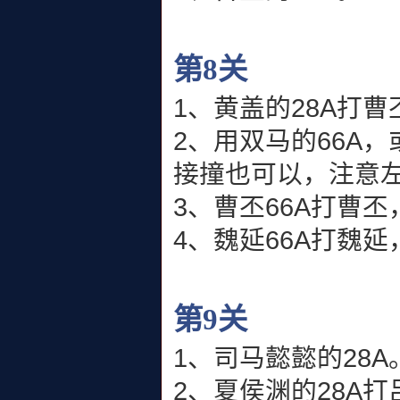
第8关
1、黄盖的28A打曹
2、用双马的66A，
接撞也可以，注意
3、曹丕66A打曹
4、魏延66A打魏
第9关
1、司马懿懿的28A
2、夏侯渊的28A打