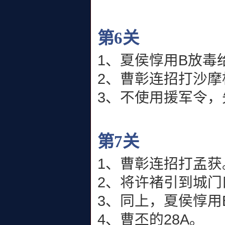
第6关
1、夏侯惇用B放毒
2、曹彰连招打沙摩
3、不使用援军令
第7关
1、曹彰连招打孟获
2、将许褚引到城门
3、同上，夏侯惇用
4、曹丕的28A。