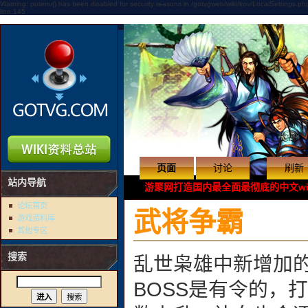
Warning: putenv() has been disabled for security reasons in /gotvgweb/wiki/kov/LocalSettings.ph
line 145
页面
讨论
刷新
站内导航
游聚网打造国内最全面最彻底的中文w
论坛首页
武将争霸
游戏资料库
其他专区
搜索
乱世枭雄中新增加的
BOSS是有令的，