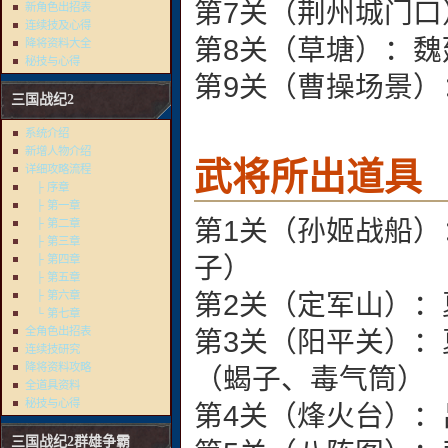
第7关（荆州城门
新角色出招表
连续技及心得
第8关（草塘）：魏
降将资料大全
秘技与心得
第9关（曹操场景）
三国战纪2
系统介绍
新增人物介绍
武将所出道具
详细攻略流程
├ 序章
├ 第一章
第1关（孙姬战船
├ 第二章
├ 第三章
子）
├ 第四章
├ 第五章
├ 第六章
第2关（定军山）
└ 第七章
全角色出招表
第3关（阳平关）
连续技研究
降将资料攻略
（蝎子、毒气筒）
全道具资料
秘技与心得
第4关（烽火台）
三国战纪2群雄争霸