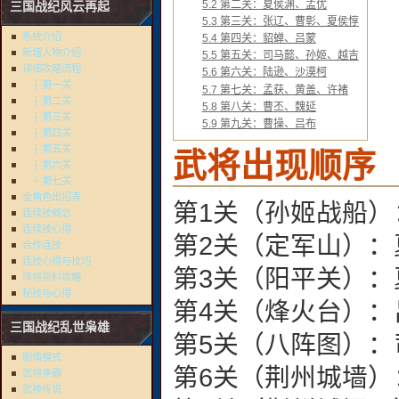
5.2
第二关：夏侯渊、孟优
三国战纪风云再起
5.3
第三关：张辽、曹彰、夏侯惇
系统介绍
5.4
第四关：貂蝉、吕蒙
新增人物介绍
5.5
第五关：司马懿、孙姬、越吉
详细攻略流程
5.6
第六关：陆逊、沙漠柯
├ 第一关
5.7
第七关：孟获、黄盖、许褚
├ 第二关
5.8
第八关：曹丕、魏延
├ 第三关
5.9
第九关：曹操、吕布
├ 第四关
├ 第五关
武将出现顺序
├ 第六关
└ 第七关
全角色出招表
第1关（孙姬战船
连续技概念
连续技心得
第2关（定军山）：
合作连技
连技心得与技巧
第3关（阳平关）
降将资料攻略
秘技与心得
第4关（烽火台）：
三国战纪乱世枭雄
第5关（八阵图）：
剧情模式
第6关（荆州城墙
武将争霸
武神传说