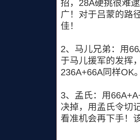
招，28A硬挑很难
广！对于吕蒙的路径
佳！
2、马儿兄弟：用6
于马儿援军的发挥
236A+66A同样OK
3、孟氏：用66A+
决掉，用孟氏令切
看准机会再下手！