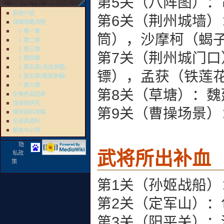
第5关（八阵图）
系统介绍
第6关（荆州城墙
详细攻略流程
├ 第一章
筒），沙摩柯（蝎
├ 第二章
├ 第三章
第7关（荆州城门
├ 第四章
├ 第五章(决战赤壁)
镖），孟获（铁莲
├ 第五章(蜀吴争霸)
└ 第六章
第8关（草塘）：魏
全角色出招表
连续技研究
第9关（曹操场景）
降将资料攻略
全道具资料
秘技与心得
隐
武将所出补血
私政
策
第1关（孙姬战船
第2关（定军山）
第3关（阳平关）：