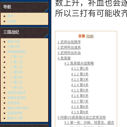
数上升，补血也会
导航
所以三打有可能收
首页
讨论区
三国战纪
目录
[
隐藏
]
系统介绍
1
武将出现顺序
人物介绍
2
武将所出道具
详细攻略流程
3
武将所出补血
├ 第一关
4
真英雄
├ 第二关
4.1
真英雄对战策略
├ 第三关
4.1.1
第1关
├ 第四关
4.1.2
第2关
├ 第五关
4.1.3
第3关
├ 第六关
4.1.4
第4关
└ 第七关
4.1.5
第5关
全角色出招表
4.1.6
第6关
全角色连续技
4.1.7
第7关
合作连技
4.1.8
第8关
连技心得与技巧
4.1.9
第9关
全道具资料
5
阿豪VS真英雄对战之武将活用
秘技与心得
5.1
第一关：孙姬、彻里吉、越吉